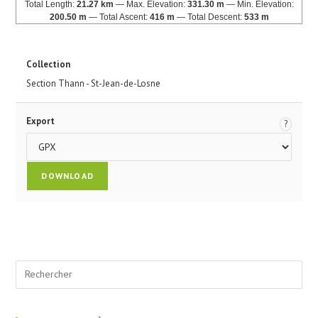
Total Length:
21.27 km
Max. Elevation:
331.30 m
Min. Elevation:
200.50 m
Total Ascent:
416 m
Total Descent:
533 m
Collection
Section Thann - St-Jean-de-Losne
Export
?
Pre
Esc
to