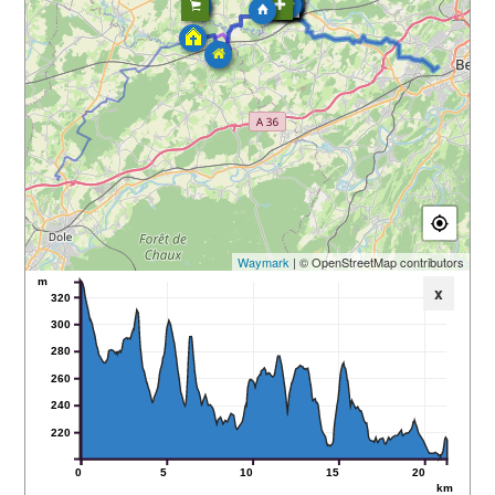
Waymark
| © OpenStreetMap contributors
m
x
320
300
280
260
240
220
0
5
10
15
20
km