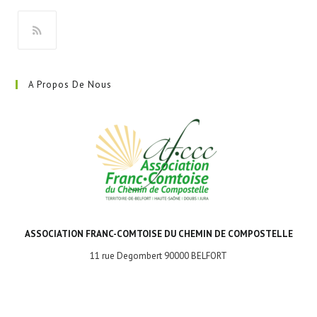
nouvel
onglet
S’ouvre
dans
A Propos De Nous
un
nouvel
onglet
ASSOCIATION FRANC-COMTOISE DU CHEMIN DE COMPOSTELLE
11 rue Degombert 90000 BELFORT