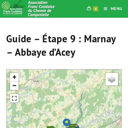
Skip
MENU
0
to
content
Guide – Étape 9 : Marnay
– Abbaye d’Acey
+
−