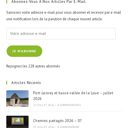
clo
Abonnez-Vous À Nos Articles Par E-Mail.
the
Saisissez votre adresse e-mail pour vous abonner et recevoir par e-mail
sea
une notification lors de la parution de chaque nouvel article.
pan
Votre
adresse
e-
JE M'ABONNE
mail
Rejoignez les 228 autres abonnés
Articles Récents
Port-Lesney et basse vallée de la Loue – juillet
2026
27 JUILLET 2026
/
4 COMMENTAIRES
Chemins partagés 2026 – 07
19 JUILLET 2026
/
0 COMMENTAIRE