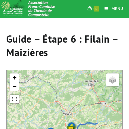
Skip
MENU
0
to
content
Guide – Étape 6 : Filain –
Maizières
+
−