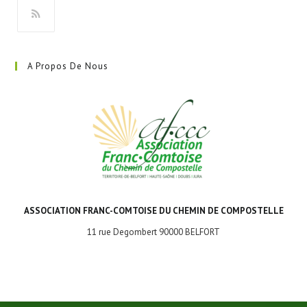
onglet
S’ouvre
dans
A Propos De Nous
un
nouvel
onglet
ASSOCIATION FRANC-COMTOISE DU CHEMIN DE COMPOSTELLE
11 rue Degombert 90000 BELFORT