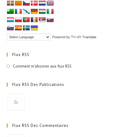
Powered by
Translate
Flux RSS
Comment m'abonner aux flux RSS
Flux RSS Des Publications
S’ouvre
dans
Flux RSS Des Commentaires
un
nouvel