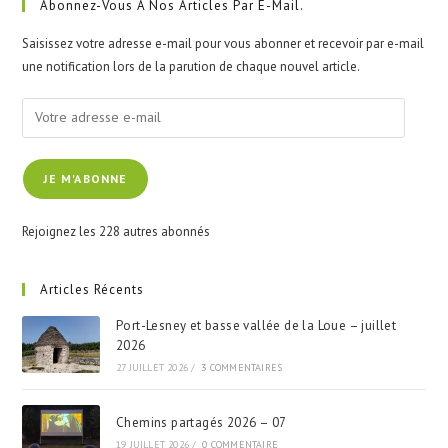
clo
Abonnez-Vous À Nos Articles Par E-Mail.
the
Saisissez votre adresse e-mail pour vous abonner et recevoir par e-mail
sea
une notification lors de la parution de chaque nouvel article.
pan
Votre
adresse
e-
JE M'ABONNE
mail
Rejoignez les 228 autres abonnés
Articles Récents
Port-Lesney et basse vallée de la Loue – juillet
2026
27 JUILLET 2026
/
3 COMMENTAIRES
Chemins partagés 2026 – 07
19 JUILLET 2026
/
0 COMMENTAIRE