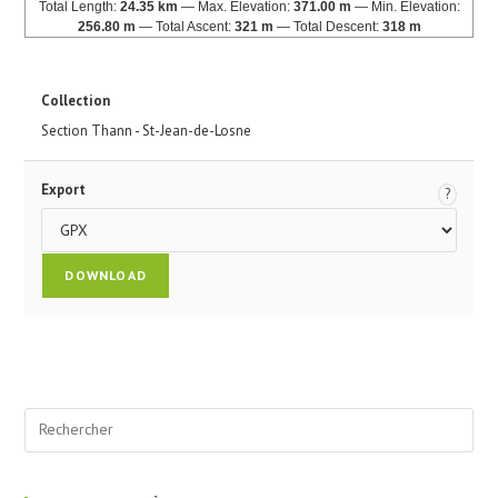
Total Length:
24.35 km
Max. Elevation:
371.00 m
Min. Elevation:
256.80 m
Total Ascent:
321 m
Total Descent:
318 m
Collection
Section Thann - St-Jean-de-Losne
Export
?
Pre
Esc
to