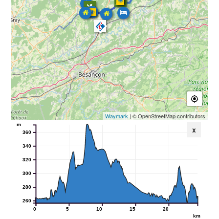
Waymark
| © OpenStreetMap contributors
m
x
360
340
320
300
280
260
0
5
10
15
20
km