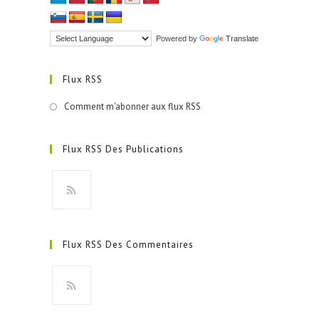
Powered by
Translate
Flux RSS
Comment m'abonner aux flux RSS
Flux RSS Des Publications
S’ouvre
dans
Flux RSS Des Commentaires
un
nouvel
onglet
S’ouvre