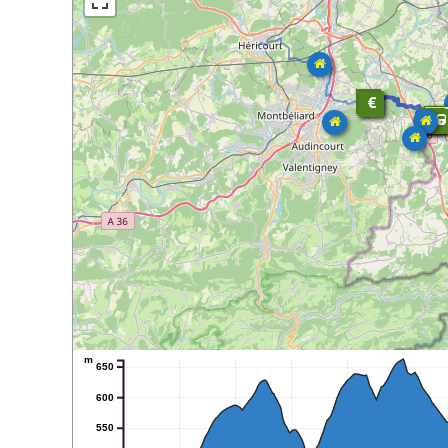
m
650
600
550