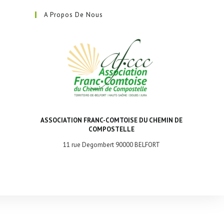
dans
A Propos De Nous
un
nouvel
onglet
ASSOCIATION FRANC-COMTOISE DU CHEMIN DE
COMPOSTELLE
11 rue Degombert 90000 BELFORT