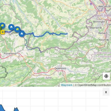
Waymark
| © OpenStreetMap contributor
x