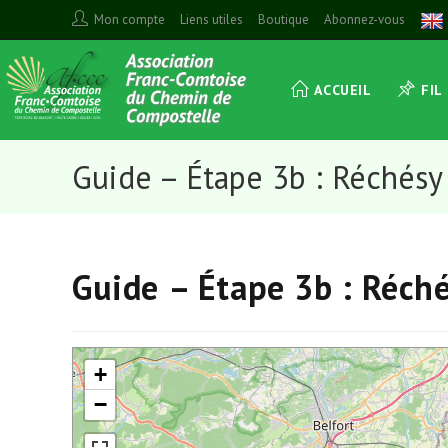
Skip
Mon compte
Liens utiles
Boutique
Abonnez-vous
to
content
ACCUEIL
FIL
Guide – Étape 3b : Réchésy
Guide – Étape 3b : Réché
+
−