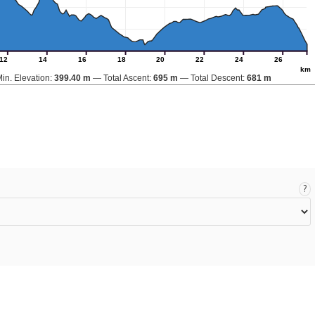
12
14
16
18
20
22
24
26
km
in. Elevation:
399.40 m
Total Ascent:
695 m
Total Descent:
681 m
?