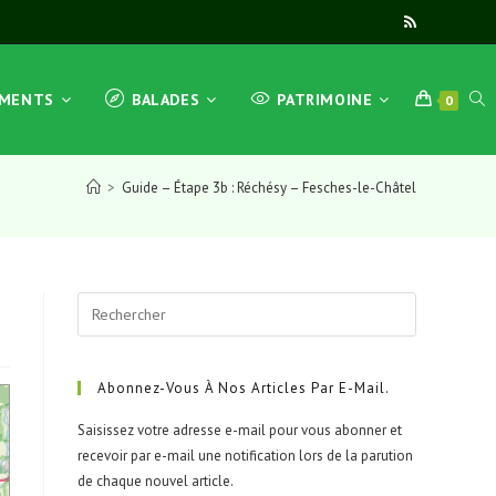
TOG
EMENTS
BALADES
PATRIMOINE
0
>
Guide – Étape 3b : Réchésy – Fesches-le-Châtel
WEB
Press
SEA
Escape
to
close
Abonnez-Vous À Nos Articles Par E-Mail.
the
Saisissez votre adresse e-mail pour vous abonner et
search
recevoir par e-mail une notification lors de la parution
panel.
de chaque nouvel article.