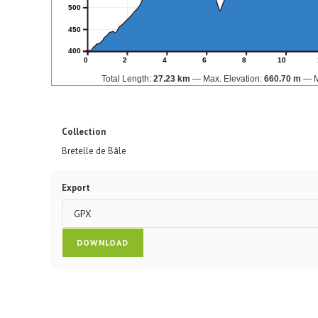
500
450
400
0
2
4
6
8
10
Total Length:
27.23 km
Max. Elevation:
660.70 m
M
Collection
Bretelle de Bâle
Export