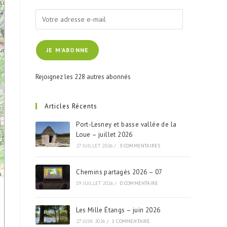
Votre
adresse
e-
JE M'ABONNE
mail
Rejoignez les 228 autres abonnés
Articles Récents
Port-Lesney et basse vallée de la
Loue – juillet 2026
27 JUILLET 2026
/
3 COMMENTAIRES
Chemins partagés 2026 – 07
s
19 JUILLET 2026
/
0 COMMENTAIRE
Les Mille Étangs – juin 2026
27 JUIN 2026
/
1 COMMENTAIRE