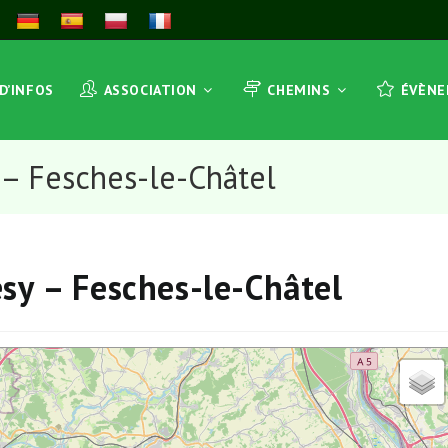
 D’INFOS
ASSOCIATION
CHEMINS
ÉVÈN
 – Fesches-le-Châtel
sy – Fesches-le-Châtel