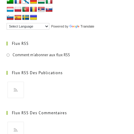
Powered by
Translate
Flux RSS
Comment m'abonner aux flux RSS
Flux RSS Des Publications
S’ouvre
dans
Flux RSS Des Commentaires
un
nouvel
onglet