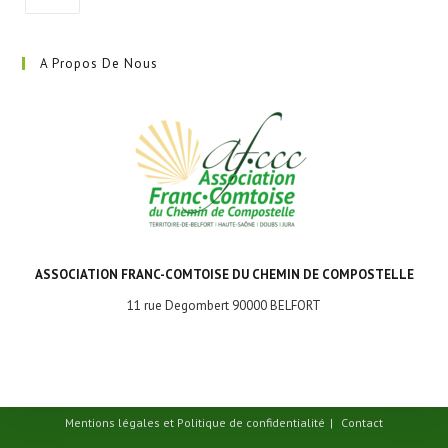
S’ouvre
dans
A Propos De Nous
un
nouvel
onglet
ASSOCIATION FRANC-COMTOISE DU CHEMIN DE COMPOSTELLE
11 rue Degombert 90000 BELFORT
Mentions légales et Politique de confidentialité
Contact