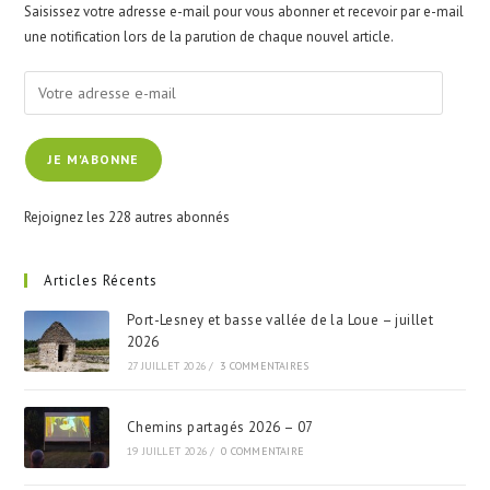
Saisissez votre adresse e-mail pour vous abonner et recevoir par e-mail
sea
une notification lors de la parution de chaque nouvel article.
pan
Votre
adresse
e-
JE M'ABONNE
mail
Rejoignez les 228 autres abonnés
Articles Récents
Port-Lesney et basse vallée de la Loue – juillet
2026
27 JUILLET 2026
/
3 COMMENTAIRES
Chemins partagés 2026 – 07
19 JUILLET 2026
/
0 COMMENTAIRE