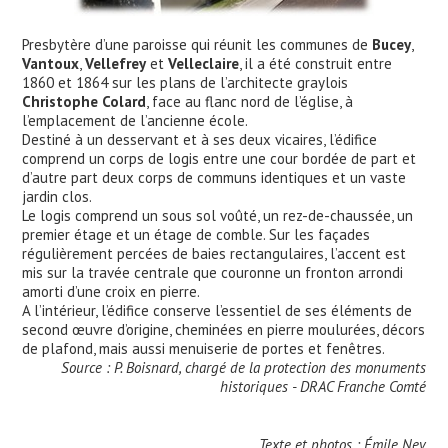
Presbytère d’une paroisse qui réunit les communes de
Bucey
,
Vantoux
,
Vellefrey
et
Velleclaire
, il a été construit entre
1860 et 1864 sur les plans de l’architecte graylois
Christophe Colard
, face au flanc nord de l’église, à
l’emplacement de l’ancienne école.
Destiné à un desservant et à ses deux vicaires, l’édifice
comprend un corps de logis entre une cour bordée de part et
d’autre part deux corps de communs identiques et un vaste
jardin clos.
Le logis comprend un sous sol voûté, un rez-de-chaussée, un
premier étage et un étage de comble. Sur les façades
régulièrement percées de baies rectangulaires, l’accent est
mis sur la travée centrale que couronne un fronton arrondi
amorti d’une croix en pierre.
A l’intérieur, l’édifice conserve l’essentiel de ses éléments de
second œuvre d’origine, cheminées en pierre moulurées, décors
de plafond, mais aussi menuiserie de portes et fenêtres.
Source : P. Boisnard, chargé de la protection des monuments
historiques - DRAC Franche Comté
Texte et photos : Émile Ney