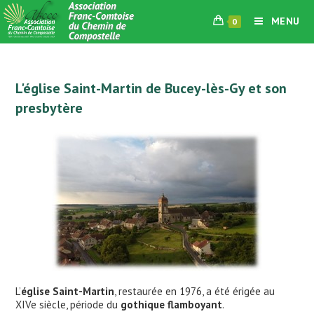
Skip
MENU
0
to
content
L'église Saint-Martin de Bucey-lès-Gy et son
presbytère
L’
église Saint-Martin
, restaurée en 1976, a été érigée au
XIVe siècle, période du
gothique flamboyant
.