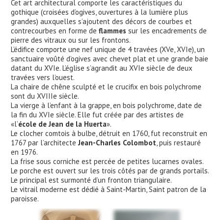
Cet art architectural comporte les caractéristiques du
gothique (croisées d’ogives, ouvertures à la lumière plus
grandes) auxquelles s’ajoutent des décors de courbes et
contrecourbes en forme de
flammes
sur les encadrements de
pierre des vitraux ou sur les frontons.
L’édifice comporte une nef unique de 4 travées (XVe, XVIe), un
sanctuaire voûté d’ogives avec chevet plat et une grande baie
datant du XVIe. L’église s’agrandit au XVIe siècle de deux
travées vers l’ouest.
La chaire de chêne sculpté et le crucifix en bois polychrome
sont du XVIIIe siècle.
La vierge à l’enfant à la grappe, en bois polychrome, date de
la fin du XVIe siècle. Elle fut créée par des artistes de
«l’
école de Jean de la Huerta
».
Le clocher comtois à bulbe, détruit en 1760, fut reconstruit en
1767 par l’architecte
Jean-Charles Colombot
, puis restauré
en 1976.
La frise sous corniche est percée de petites lucarnes ovales.
Le porche est ouvert sur les trois côtés par de grands portails.
Le principal est surmonté d’un fronton triangulaire.
Le vitrail moderne est dédié à Saint-Martin, Saint patron de la
paroisse.