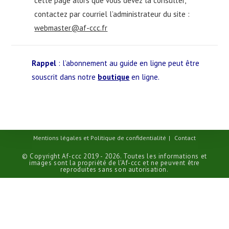
cette page alors que vous devez la consulter,
contactez par courriel l’administrateur du site :
webmaster@af-ccc.fr
Rappel
: l’abonnement au guide en ligne peut être
souscrit dans notre
boutique
en ligne.
Mentions légales et Politique de confidentialité
Contact
© Copyright Af-ccc 2019 - 2026. Toutes les informations et
images sont la propriété de l'Af-ccc et ne peuvent être
reproduites sans son autorisation.