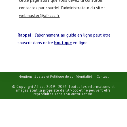
cette page alors que vous devez la consulter,
contactez par courriel l’administrateur du site :
webmaster@af-ccc.fr
Rappel
: l’abonnement au guide en ligne peut être
souscrit dans notre
boutique
en ligne.
Mentions légales et Politique de confidentialité
Contact
© Copyright Af-ccc 2019 - 2026. Toutes les informations et
images sont la propriété de l'Af-ccc et ne peuvent être
reproduites sans son autorisation.