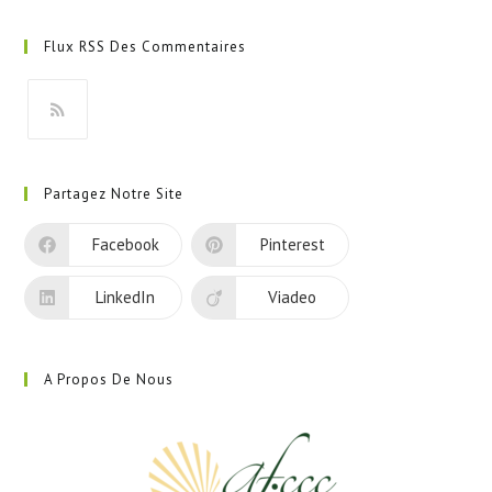
S’ouvre
dans
Flux RSS Des Commentaires
un
nouvel
onglet
S’ouvre
dans
Partagez Notre Site
un
nouvel
Facebook
Pinterest
onglet
LinkedIn
Viadeo
A Propos De Nous