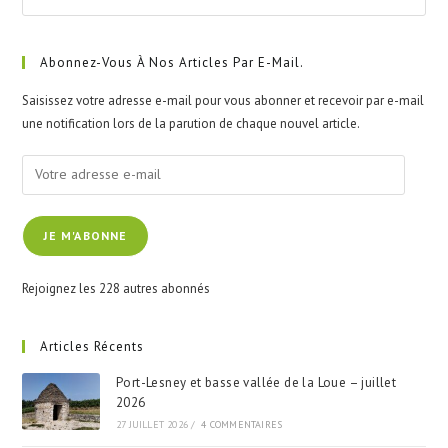
Esc
to
clo
Abonnez-Vous À Nos Articles Par E-Mail.
the
Saisissez votre adresse e-mail pour vous abonner et recevoir par e-mail
sea
une notification lors de la parution de chaque nouvel article.
pan
Votre
adresse
e-
JE M'ABONNE
mail
Rejoignez les 228 autres abonnés
Articles Récents
Port-Lesney et basse vallée de la Loue – juillet
2026
27 JUILLET 2026
/
4 COMMENTAIRES