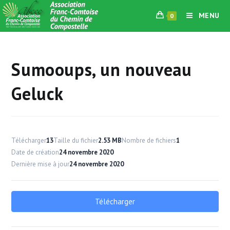
Skip
MENU
0
to
content
Sumooups, un nouveau
Geluck
Télécharger
13
Taille du fichier
2.53 MB
Nombre de fichiers
1
Date de création
24 novembre 2020
Dernière mise à jour
24 novembre 2020
Télécharger