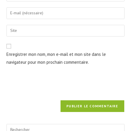
your
name
Enter
or
your
username
email
Saisir
to
address
l’URL
comment
to
de
comment
votre
Enregistrer mon nom, mon e-mail et mon site dans le
site
navigateur pour mon prochain commentaire.
(facultatif)
Pre