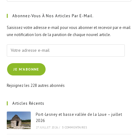
Esc
to
clo
Abonnez-Vous À Nos Articles Par E-Mail.
the
Saisissez votre adresse e-mail pour vous abonner et recevoir par e-mail
sea
une notification lors de la parution de chaque nouvel article.
pan
Votre
adresse
e-
JE M'ABONNE
mail
Rejoignez les 228 autres abonnés
Articles Récents
Port-Lesney et basse vallée de la Loue – juillet
2026
27 JUILLET 2026
/
3 COMMENTAIRES