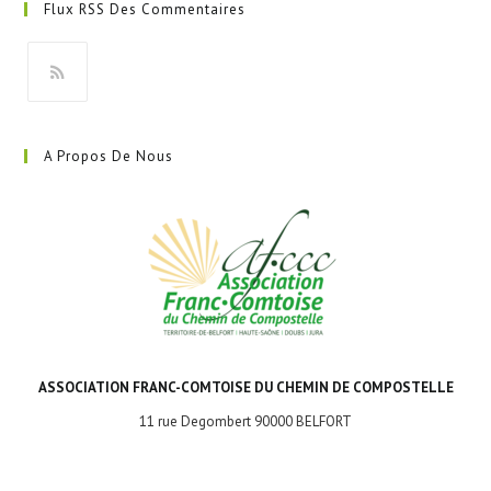
Flux RSS Des Commentaires
un
nouvel
onglet
S’ouvre
dans
A Propos De Nous
un
nouvel
onglet
ASSOCIATION FRANC-COMTOISE DU CHEMIN DE COMPOSTELLE
11 rue Degombert 90000 BELFORT