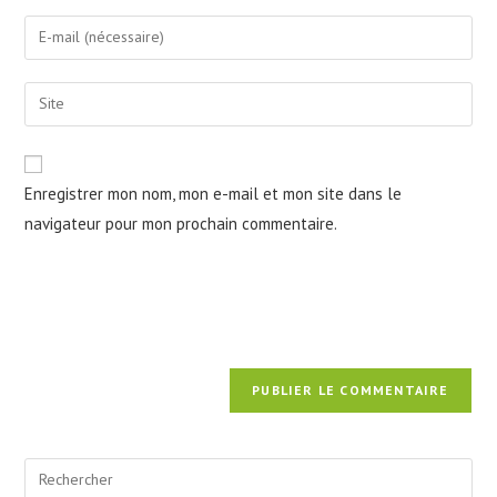
name
Enter
or
your
username
email
Saisir
to
address
l’URL
comment
to
de
comment
votre
Enregistrer mon nom, mon e-mail et mon site dans le
site
navigateur pour mon prochain commentaire.
(facultatif)
Pre