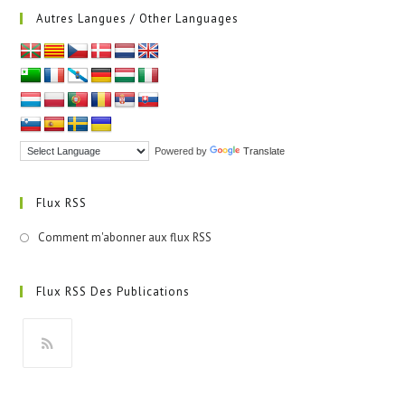
Autres Langues / Other Languages
Powered by
Translate
Flux RSS
Comment m'abonner aux flux RSS
Flux RSS Des Publications
S’ouvre
dans