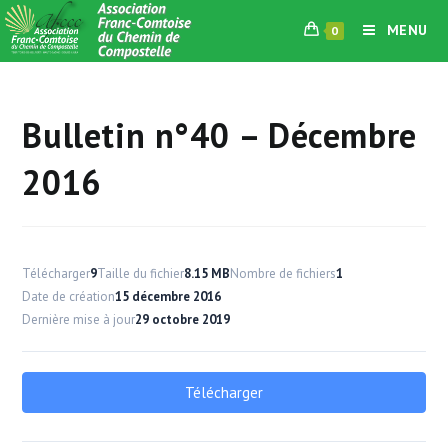
Skip
MENU
0
to
content
Bulletin n°40 – Décembre
2016
Télécharger
9
Taille du fichier
8.15 MB
Nombre de fichiers
1
Date de création
15 décembre 2016
Dernière mise à jour
29 octobre 2019
Télécharger