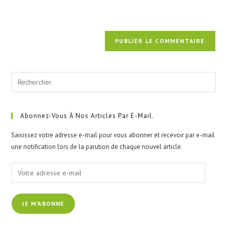
Pre
Esc
to
clo
Abonnez-Vous À Nos Articles Par E-Mail.
the
Saisissez votre adresse e-mail pour vous abonner et recevoir par e-mail
sea
une notification lors de la parution de chaque nouvel article.
pan
Votre
adresse
e-
JE M'ABONNE
mail