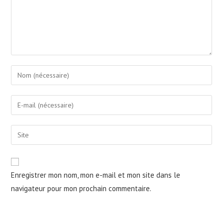
Enter
your
name
Enter
or
your
username
email
Saisir
to
address
l’URL
comment
to
de
comment
votre
Enregistrer mon nom, mon e-mail et mon site dans le
site
navigateur pour mon prochain commentaire.
(facultatif)