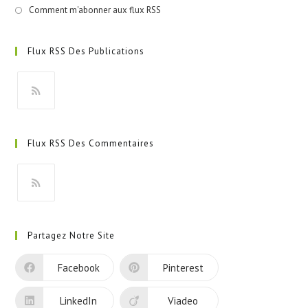
Comment m'abonner aux flux RSS
Flux RSS Des Publications
S’ouvre
dans
Flux RSS Des Commentaires
un
nouvel
onglet
S’ouvre
dans
Partagez Notre Site
un
nouvel
Facebook
Pinterest
onglet
LinkedIn
Viadeo