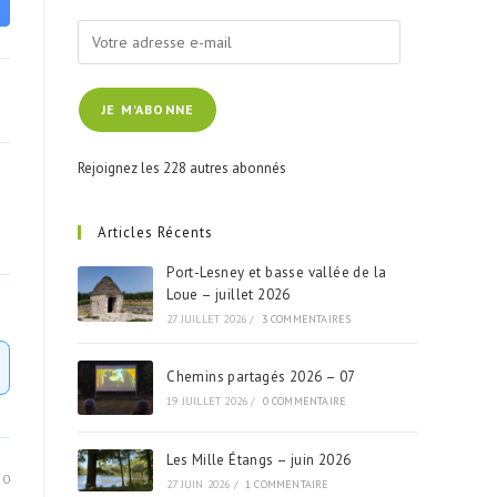
Votre
adresse
e-
JE M'ABONNE
mail
Rejoignez les 228 autres abonnés
Articles Récents
Port-Lesney et basse vallée de la
Loue – juillet 2026
27 JUILLET 2026
/
3 COMMENTAIRES
Chemins partagés 2026 – 07
19 JUILLET 2026
/
0 COMMENTAIRE
Les Mille Étangs – juin 2026
20
27 JUIN 2026
/
1 COMMENTAIRE