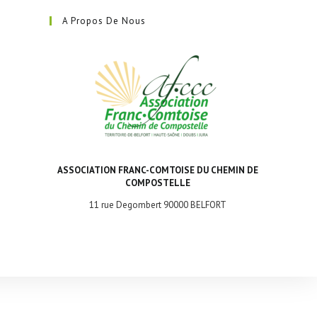
dans
A Propos De Nous
un
nouvel
onglet
ASSOCIATION FRANC-COMTOISE DU CHEMIN DE
COMPOSTELLE
11 rue Degombert 90000 BELFORT