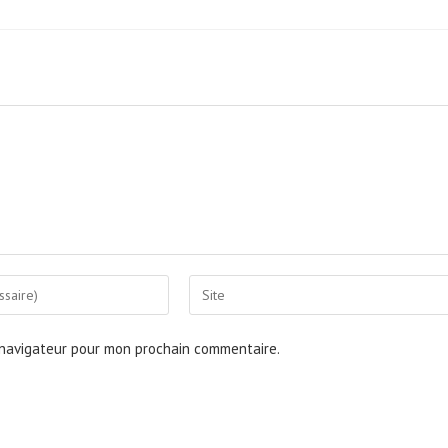
Saisir
l’URL
de
 navigateur pour mon prochain commentaire.
votre
site
(facultatif)