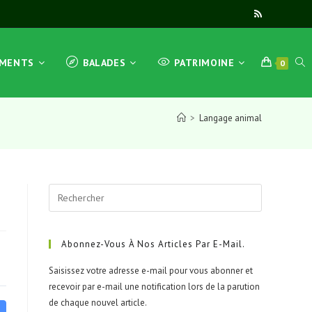
TOG
EMENTS
BALADES
PATRIMOINE
0
>
Langage animal
WEB
Press
SEA
Escape
to
close
Abonnez-Vous À Nos Articles Par E-Mail.
the
Saisissez votre adresse e-mail pour vous abonner et
search
recevoir par e-mail une notification lors de la parution
panel.
de chaque nouvel article.