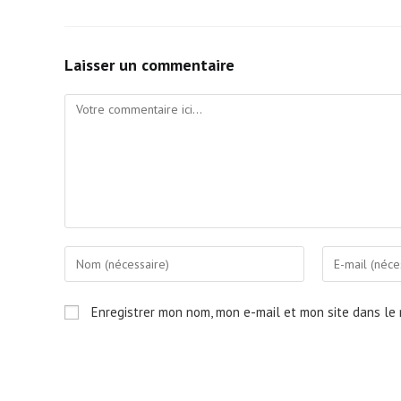
Laisser un commentaire
Comment
Enter
Enter
your
your
name
email
Enregistrer mon nom, mon e-mail et mon site dans le
or
address
username
to
to
comment
comment