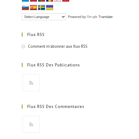
Powered by
Translate
Flux RSS
Comment m'abonner aux flux RSS
Flux RSS Des Publications
S’ouvre
dans
Flux RSS Des Commentaires
un
nouvel
onglet
S’ouvre