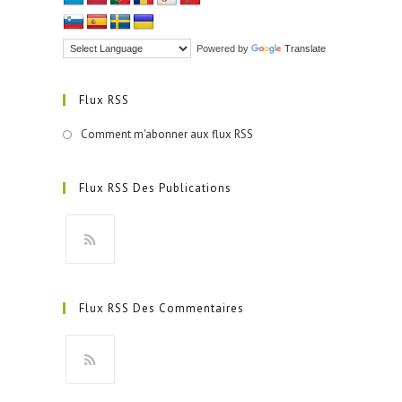
Powered by
Translate
Flux RSS
Comment m'abonner aux flux RSS
Flux RSS Des Publications
S’ouvre
dans
Flux RSS Des Commentaires
un
nouvel
onglet
S’ouvre