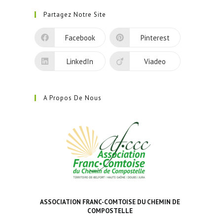
dans
Partagez Notre Site
un
nouvel
Facebook
Pinterest
onglet
LinkedIn
Viadeo
A Propos De Nous
ASSOCIATION FRANC-COMTOISE DU CHEMIN DE
COMPOSTELLE