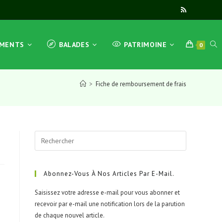
TOG
EMENTS
BALADES
PATRIMOINE
0
>
Fiche de remboursement de frais
WEB
Press
SEA
Escape
to
close
Abonnez-Vous À Nos Articles Par E-Mail.
the
Saisissez votre adresse e-mail pour vous abonner et
search
recevoir par e-mail une notification lors de la parution
panel.
de chaque nouvel article.