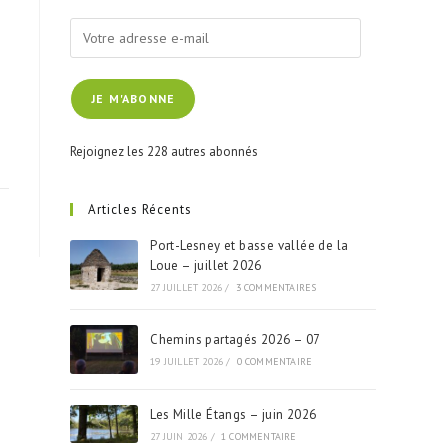
Votre
adresse
e-
JE M'ABONNE
mail
Rejoignez les 228 autres abonnés
Articles Récents
Port-Lesney et basse vallée de la
Loue – juillet 2026
27 JUILLET 2026
/
3 COMMENTAIRES
Chemins partagés 2026 – 07
19 JUILLET 2026
/
0 COMMENTAIRE
Les Mille Étangs – juin 2026
27 JUIN 2026
/
1 COMMENTAIRE