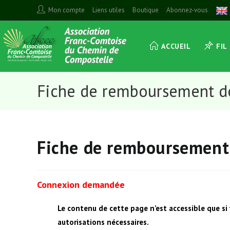
Skip
Mon compte
Liens utiles
Boutique
Abonnez-vous
to
content
ACCUEIL
FIL
Fiche de remboursement de
Fiche de remboursement 
Connexion demandée
Le contenu de cette page n’est accessible que si
autorisations nécessaires.