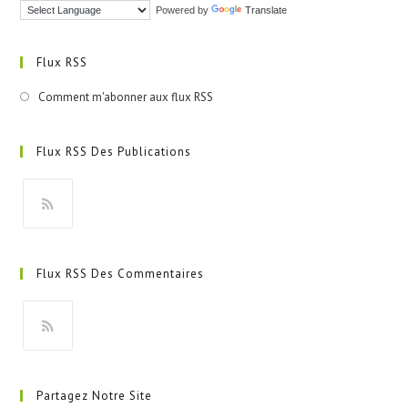
Powered by
Translate
Flux RSS
Comment m'abonner aux flux RSS
Flux RSS Des Publications
S’ouvre
dans
Flux RSS Des Commentaires
un
nouvel
onglet
S’ouvre
dans
Partagez Notre Site
un