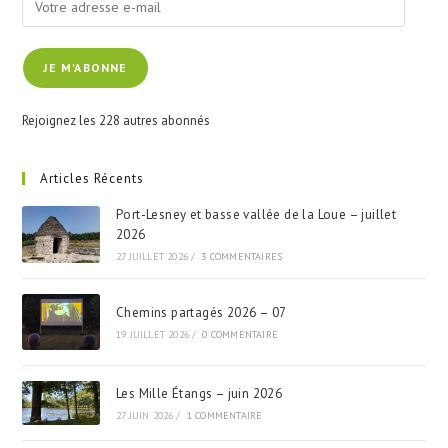
adresse
e-
JE M'ABONNE
mail
Rejoignez les 228 autres abonnés
Articles Récents
Port-Lesney et basse vallée de la Loue – juillet
2026
27 JUILLET 2026
/
3 COMMENTAIRES
Chemins partagés 2026 – 07
19 JUILLET 2026
/
0 COMMENTAIRE
Les Mille Étangs – juin 2026
27 JUIN 2026
/
1 COMMENTAIRE