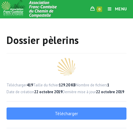
Skip
MENU
0
to
content
Dossier pèlerins
Télécharger
419
Taille du fichier
129.20 KB
Nombre de fichiers
1
Date de création
22 octobre 2019
Dernière mise à jour
22 octobre 2019
Télécharger