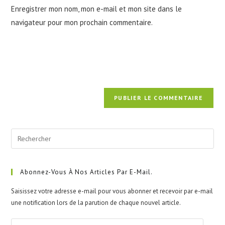
votre
Enregistrer mon nom, mon e-mail et mon site dans le
site
navigateur pour mon prochain commentaire.
(facultatif)
Pre
Esc
to
clo
Abonnez-Vous À Nos Articles Par E-Mail.
the
Saisissez votre adresse e-mail pour vous abonner et recevoir par e-mail
sea
une notification lors de la parution de chaque nouvel article.
pan
Votre