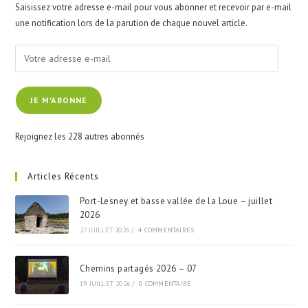
Saisissez votre adresse e-mail pour vous abonner et recevoir par e-mail
sea
une notification lors de la parution de chaque nouvel article.
pan
Votre
adresse
e-
JE M'ABONNE
mail
Rejoignez les 228 autres abonnés
Articles Récents
Port-Lesney et basse vallée de la Loue – juillet
2026
27 JUILLET 2026
/
4 COMMENTAIRES
Chemins partagés 2026 – 07
19 JUILLET 2026
/
0 COMMENTAIRE