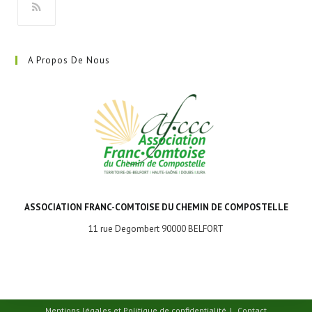
onglet
S’ouvre
dans
A Propos De Nous
un
nouvel
onglet
ASSOCIATION FRANC-COMTOISE DU CHEMIN DE COMPOSTELLE
11 rue Degombert 90000 BELFORT
Mentions légales et Politique de confidentialité
Contact