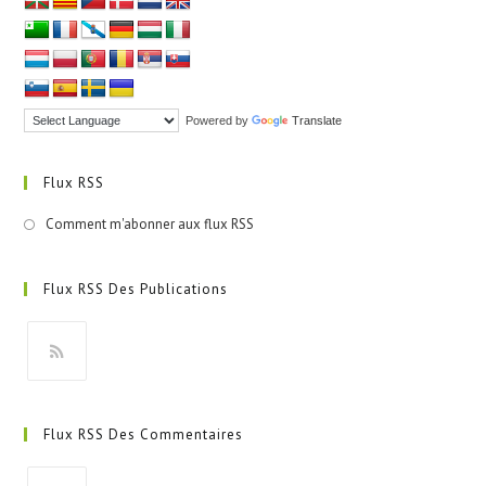
Powered by
Translate
Flux RSS
Comment m'abonner aux flux RSS
Flux RSS Des Publications
S’ouvre
dans
Flux RSS Des Commentaires
un
nouvel