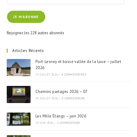
adresse
e-
JE M'ABONNE
mail
Rejoignez les 228 autres abonnés
Articles Récents
Port-Lesney et basse vallée de la Loue – juillet
2026
27 JUILLET 2026
/
4 COMMENTAIRES
Chemins partagés 2026 – 07
19 JUILLET 2026
/
0 COMMENTAIRE
Les Mille Étangs – juin 2026
27 JUIN 2026
/
1 COMMENTAIRE