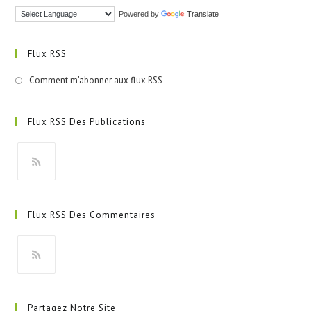
Powered by
Translate
Flux RSS
Comment m'abonner aux flux RSS
Flux RSS Des Publications
S’ouvre
dans
Flux RSS Des Commentaires
un
nouvel
onglet
S’ouvre
dans
Partagez Notre Site