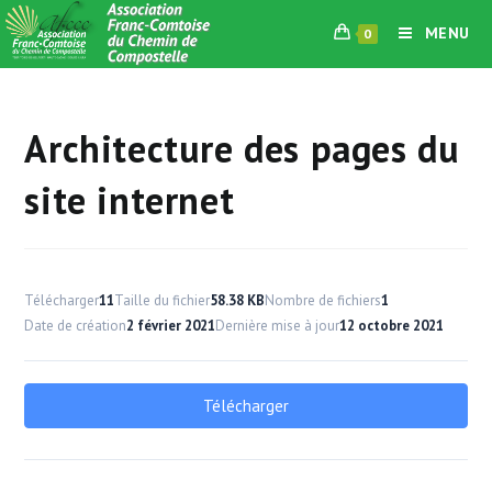
Skip
MENU
0
to
content
Architecture des pages du
site internet
Télécharger
11
Taille du fichier
58.38 KB
Nombre de fichiers
1
Date de création
2 février 2021
Dernière mise à jour
12 octobre 2021
Télécharger