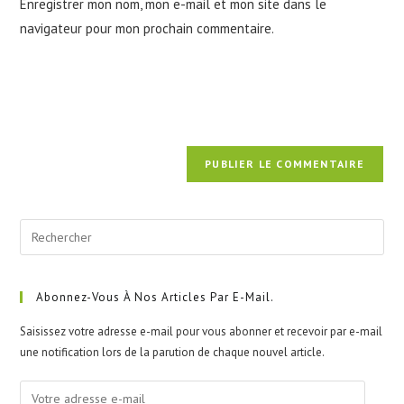
Enregistrer mon nom, mon e-mail et mon site dans le
site
navigateur pour mon prochain commentaire.
(facultatif)
Pre
Esc
to
clo
Abonnez-Vous À Nos Articles Par E-Mail.
the
Saisissez votre adresse e-mail pour vous abonner et recevoir par e-mail
sea
une notification lors de la parution de chaque nouvel article.
pan
Votre