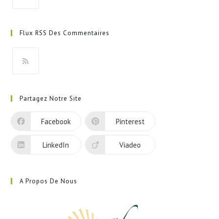
S’ouvre
dans
Flux RSS Des Commentaires
un
nouvel
onglet
S’ouvre
dans
Partagez Notre Site
un
nouvel
Facebook
Pinterest
onglet
LinkedIn
Viadeo
A Propos De Nous