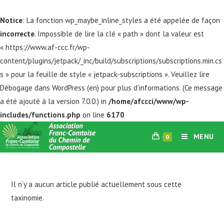
Notice
: La fonction wp_maybe_inline_styles a été appelée de façon
incorrecte
. Impossible de lire la clé « path » dont la valeur est
« https://www.af-ccc.fr/wp-
content/plugins/jetpack/_inc/build/subscriptions/subscriptions.min.cs
s » pour la feuille de style « jetpack-subscriptions ». Veuillez lire
Débogage dans WordPress
(en) pour plus d’informations. (Ce message
a été ajouté à la version 7.0.0.) in
/home/afccci/www/wp-
includes/functions.php
on line
6170
Skip
MENU
0
to
content
Il n’y a aucun article publié actuellement sous cette
taxinomie.