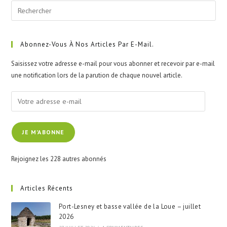
Pre
Esc
to
clo
Abonnez-Vous À Nos Articles Par E-Mail.
the
Saisissez votre adresse e-mail pour vous abonner et recevoir par e-mail
sea
une notification lors de la parution de chaque nouvel article.
pan
Votre
adresse
e-
JE M'ABONNE
mail
Rejoignez les 228 autres abonnés
Articles Récents
Port-Lesney et basse vallée de la Loue – juillet
2026