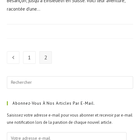
Besançon, jusqu'à Einsiedeln en Suisse. Voici leur aventure,
racontée d'une…
1
2
Go to the previous page
Pre
Esc
to
clo
Abonnez-Vous À Nos Articles Par E-Mail.
the
Saisissez votre adresse e-mail pour vous abonner et recevoir par e-mail
sea
une notification lors de la parution de chaque nouvel article.
pan
Votre