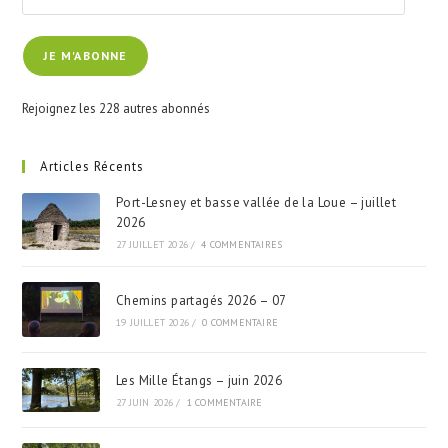
adresse
e-
JE M'ABONNE
mail
Rejoignez les 228 autres abonnés
Articles Récents
Port-Lesney et basse vallée de la Loue – juillet
2026
27 JUILLET 2026
/
4 COMMENTAIRES
Chemins partagés 2026 – 07
19 JUILLET 2026
/
0 COMMENTAIRE
Les Mille Étangs – juin 2026
27 JUIN 2026
/
1 COMMENTAIRE