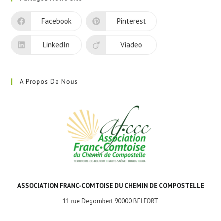
un
nouvel
Facebook
Pinterest
onglet
LinkedIn
Viadeo
A Propos De Nous
ASSOCIATION FRANC-COMTOISE DU CHEMIN DE COMPOSTELLE
11 rue Degombert 90000 BELFORT