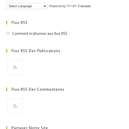
Powered by
Translate
Flux RSS
Comment m'abonner aux flux RSS
Flux RSS Des Publications
S’ouvre
dans
Flux RSS Des Commentaires
un
nouvel
onglet
S’ouvre
dans
Partagez Notre Site