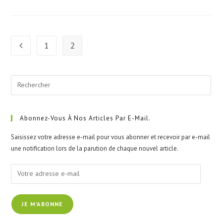
1
2
Go to the previous page
Pre
Esc
to
clo
Abonnez-Vous À Nos Articles Par E-Mail.
the
Saisissez votre adresse e-mail pour vous abonner et recevoir par e-mail
sea
une notification lors de la parution de chaque nouvel article.
pan
Votre
adresse
e-
JE M'ABONNE
mail