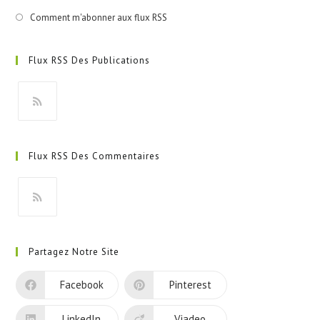
Comment m'abonner aux flux RSS
Flux RSS Des Publications
S’ouvre
dans
Flux RSS Des Commentaires
un
nouvel
onglet
S’ouvre
dans
Partagez Notre Site
un
nouvel
Facebook
Pinterest
onglet
LinkedIn
Viadeo