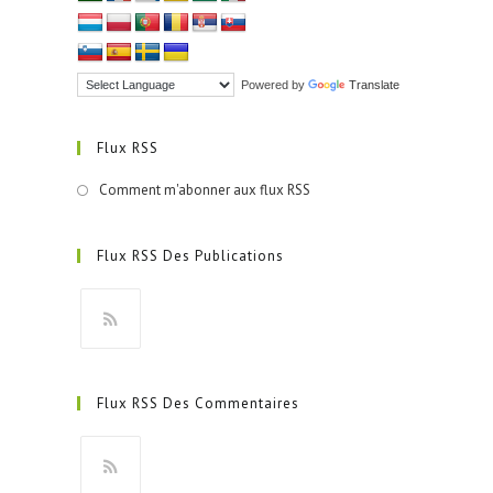
Powered by
Translate
Flux RSS
Comment m'abonner aux flux RSS
Flux RSS Des Publications
S’ouvre
dans
Flux RSS Des Commentaires
un
nouvel
onglet