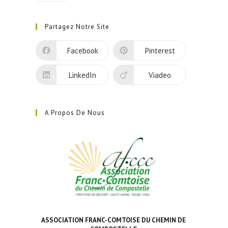
S’ouvre
dans
Partagez Notre Site
un
nouvel
Facebook
Pinterest
onglet
LinkedIn
Viadeo
A Propos De Nous
ASSOCIATION FRANC-COMTOISE DU CHEMIN DE