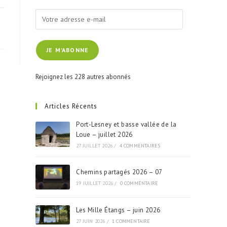
Votre
adresse
e-
JE M'ABONNE
mail
Rejoignez les 228 autres abonnés
Articles Récents
Port-Lesney et basse vallée de la
Loue – juillet 2026
27 JUILLET 2026
/
4 COMMENTAIRES
Chemins partagés 2026 – 07
19 JUILLET 2026
/
0 COMMENTAIRE
Les Mille Étangs – juin 2026
27 JUIN 2026
/
1 COMMENTAIRE