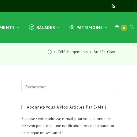
TOG
EMENTS
BALADES
PATRIMOINE
0
>
Téléchargements
>
Arc-lès-Gray
WEB
Press
SEA
Escape
to
close
Abonnez-Vous À Nos Articles Par E-Mail.
the
Saisissez votre adresse e-mail pour vous abonner et
search
recevoir par e-mail une notification lors de la parution
panel.
de chaque nouvel article.