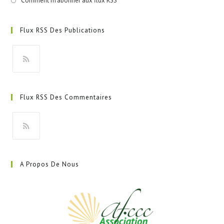
Comment m'abonner aux flux RSS
Flux RSS Des Publications
S’ouvre
dans
Flux RSS Des Commentaires
un
nouvel
onglet
S’ouvre
dans
A Propos De Nous
un
nouvel
onglet