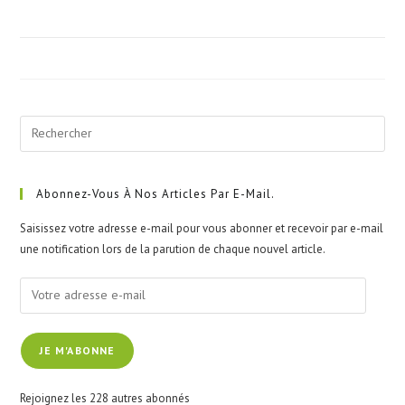
Pre
Esc
to
clo
Abonnez-Vous À Nos Articles Par E-Mail.
the
Saisissez votre adresse e-mail pour vous abonner et recevoir par e-mail
sea
une notification lors de la parution de chaque nouvel article.
pan
Votre
adresse
e-
JE M'ABONNE
mail
Rejoignez les 228 autres abonnés