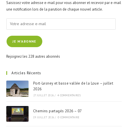
Saisissez votre adresse e-mail pour vous abonner et recevoir par e-mail
sea
une notification lors de la parution de chaque nouvel article.
pan
Votre
adresse
e-
JE M'ABONNE
mail
Rejoignez les 228 autres abonnés
Articles Récents
Port-Lesney et basse vallée de la Loue – juillet
2026
27 JUILLET 2026
/
4 COMMENTAIRES
Chemins partagés 2026 – 07
19 JUILLET 2026
/
0 COMMENTAIRE