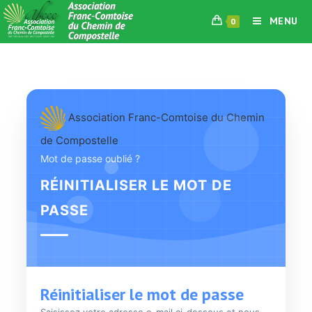
Skip
MENU
0
to
content
Association Franc-Comtoise du Chemin
de Compostelle
Mot de passe oublié ?
RÉINITIALISER LE MOT DE
PASSE
Réinitialiser le mot de passe