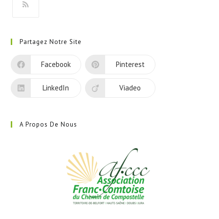
onglet
S’ouvre
dans
Partagez Notre Site
un
nouvel
Facebook
Pinterest
onglet
LinkedIn
Viadeo
A Propos De Nous