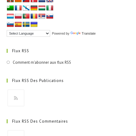
Powered by
Translate
Flux RSS
Comment m'abonner aux flux RSS
Flux RSS Des Publications
S’ouvre
dans
Flux RSS Des Commentaires
un
nouvel