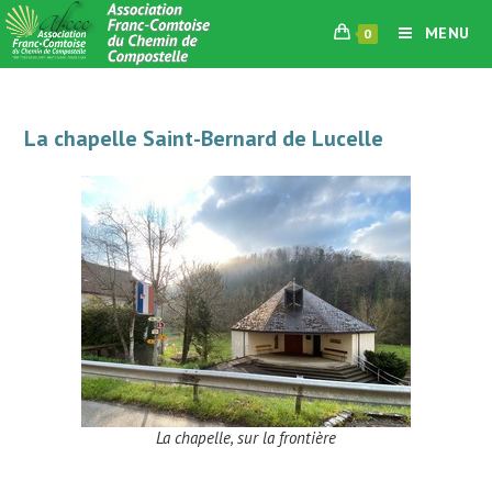
Skip
MENU
0
to
content
La chapelle Saint-Bernard de Lucelle
La chapelle, sur la frontière