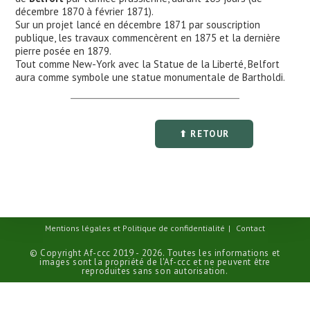
décembre 1870 à février 1871).
Sur un projet lancé en décembre 1871 par souscription
publique, les travaux commencèrent en 1875 et la dernière
pierre posée en 1879.
Tout comme New-York avec la Statue de la Liberté, Belfort
aura comme symbole une statue monumentale de Bartholdi.
⬆ RETOUR
Mentions légales et Politique de confidentialité
Contact
© Copyright Af-ccc 2019 - 2026. Toutes les informations et
images sont la propriété de l'Af-ccc et ne peuvent être
reproduites sans son autorisation.