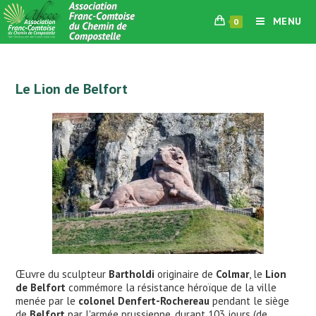
Skip
MENU
0
to
content
Le Lion de Belfort
Œuvre du sculpteur
Bartholdi
originaire de
Colmar
, le
Lion
de Belfort
commémore la résistance héroïque de la ville
menée par le
colonel Denfert-Rochereau
pendant le siège
de
Belfort
par l'armée prussienne, durant 103 jours (de