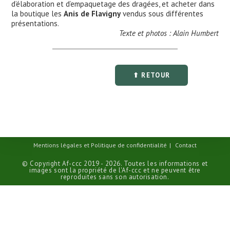
d’élaboration et d’empaquetage des dragées, et acheter dans
la boutique les
Anis de Flavigny
vendus sous différentes
présentations.
Texte et photos : Alain Humbert
⬆ RETOUR
Mentions légales et Politique de confidentialité
Contact
© Copyright Af-ccc 2019 - 2026. Toutes les informations et
images sont la propriété de l'Af-ccc et ne peuvent être
reproduites sans son autorisation.