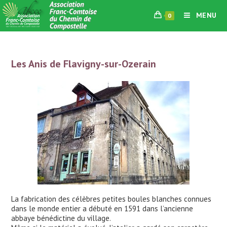
Skip
MENU
0
to
content
Les Anis de Flavigny-sur-Ozerain
La fabrication des célèbres petites boules blanches connues
dans le monde entier a débuté en 1591 dans l’ancienne
abbaye bénédictine du village.