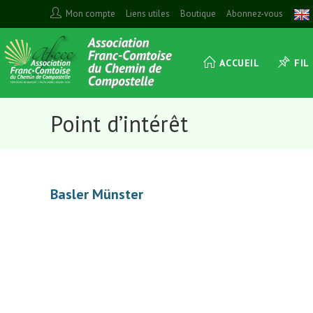
Skip
Mon compte
Liens utiles
Boutique
Abonnez-vous
to
content
ACCUEIL
FIL
Point d’intérêt
Basler Münster