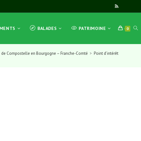
TOG
EMENTS
BALADES
PATRIMOINE
0
s de Compostelle en Bourgogne – Franche-Comté
>
Point d’intérêt
WEB
SEA