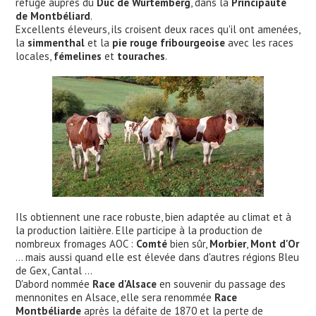
refuge auprès du
Duc de Wurtemberg
, dans la
Principauté
de Montbéliard
.
Excellents éleveurs, ils croisent deux races qu'il ont amenées,
la
simmenthal
et la
pie rouge fribourgeoise
avec les races
locales,
fémelines
et
touraches
.
Ils obtiennent une race robuste, bien adaptée au climat et à
la production laitière. Elle participe à la production de
nombreux fromages AOC :
Comté
bien sûr,
Morbier
,
Mont d'Or
... mais aussi quand elle est élevée dans d'autres régions Bleu
de Gex, Cantal ...
D'abord nommée
Race d'Alsace
en souvenir du passage des
mennonites en Alsace, elle sera renommée
Race
Montbéliarde
après la défaite de 1870 et la perte de